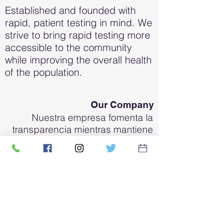
Established and founded with
rapid, patient testing in mind. We
strive to bring rapid testing more
accessible to the community
while improving the overall health
of the population.
Our Company
Nuestra empresa fomenta la
transparencia mientras mantiene
la privacidad de nuestros clientes
al garantizar el cumplimiento de
todas las regulaciones
municipales, estatales y federales.
Contact Us
15243 Vanowen St. Suite 108
Van Nuys, California 91405